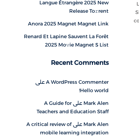
Langue Étrangère 2025 New
L
Release To𝚛rent
S
co
Anora 2025 Magnet Magnet Link
Renard Et Lapine Sauvent La Forêt
2025 Mo𝚟ie Magnet S List
Recent Comments
A WordPress Commenter
على
Hello world!
Mark Alen
على
A Guide for
Teachers and Education Staff
Mark Alen
على
A critical review of
mobile learning integration