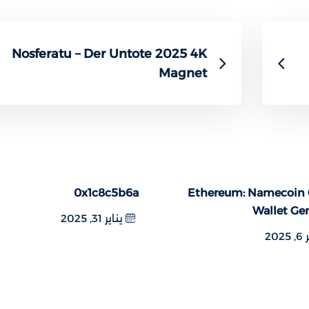
Nosferatu – Der Untote 2025 4K
Magnet
0x1c8c5b6a
Ethereum: Namecoin O
Wallet Ge
يناير 31, 2025
202