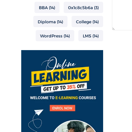
BBA
(14)
0x1c8c5b6a
(3)
Diploma
(14)
College
(14)
WordPress
(14)
LMS
(14)